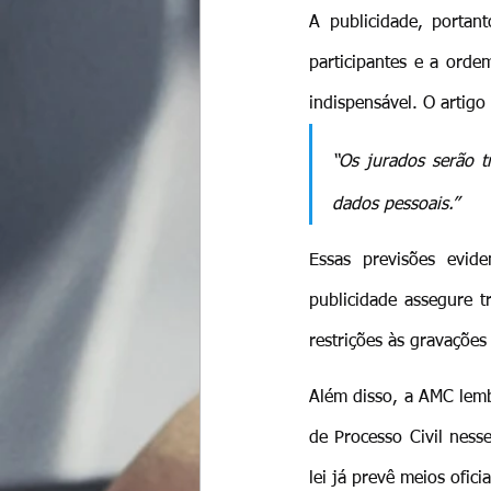
A publicidade, portan
participantes e a orde
indispensável. O artig
“Os jurados serão t
dados pessoais.”
Essas previsões evid
publicidade assegure t
restrições às gravações
Além disso, a AMC lemb
de Processo Civil ness
lei já prevê meios oficia