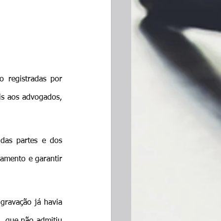
 registradas por 
is aos advogados, 
das partes e dos 
amento e garantir 
ravação já havia 
, que não admitiu 