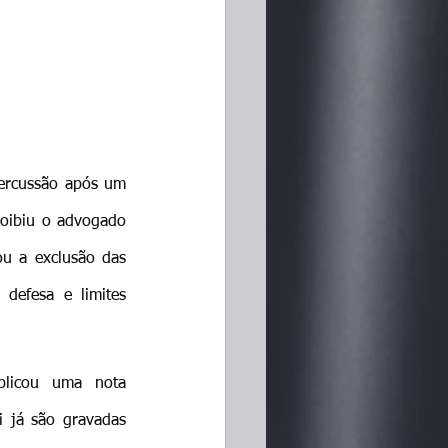
ercussão após um 
roibiu o advogado 
u a exclusão das 
defesa e limites 
blicou uma nota 
 já são gravadas 