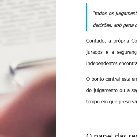
“todos os julgament
decisões, sob pena d
Contudo, a própria Co
jurados e a seguranç
independentes encontra
O ponto central está em
do julgamento ou a seg
tempo em que preservam
O papel das re