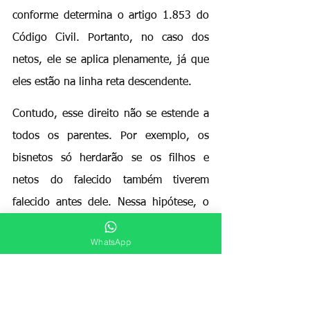
conforme determina o artigo 1.853 do 
Código Civil. Portanto, no caso dos 
netos, ele se aplica plenamente, já que 
eles estão na linha reta descendente.
Contudo, esse direito não se estende a 
todos os parentes. Por exemplo, os 
bisnetos só herdarão se os filhos e 
netos do falecido também tiverem 
falecido antes dele. Nessa hipótese, o 
direito de representação se prolonga, 
WhatsApp
permitindo que os bisnetos representem 
seus pais ou avós falecidos.
Por outro lado, o neto não pode 