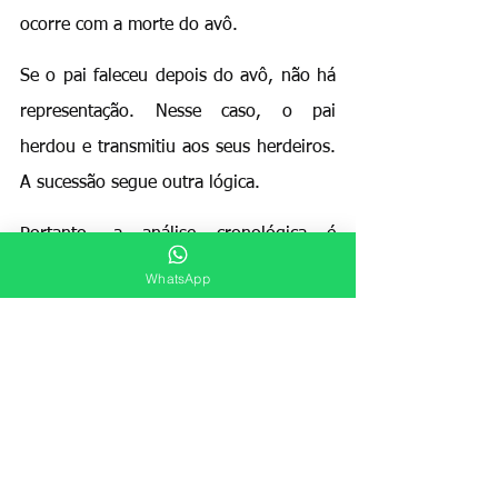
ocorre com a morte do avô.
Se o pai faleceu depois do avô, não há 
representação. Nesse caso, o pai 
herdou e transmitiu aos seus herdeiros. 
A sucessão segue outra lógica.
Portanto, a análise cronológica é 
essencial. O advogado deve verificar 
WhatsApp
certidões de óbito. Essa verificação 
define o direito aplicável.
O direito de 
representação e o 