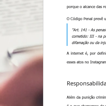
porque o alcance das r
O Código Penal prevê u
"Art. 141 - As pena
cometido: III - na p
difamação ou da injú
A internet é, por defi
esses atos no Instagra
Responsabilida
Além da punição crimin