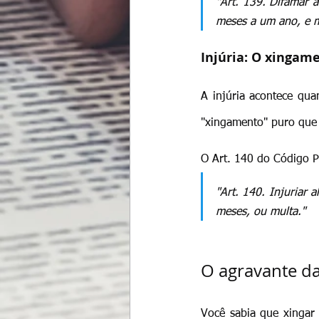
"Art. 139. Difamar a
meses a um ano, e m
Injúria: O xingam
A injúria acontece qua
"xingamento" puro que 
O Art. 140 do Código P
"Art. 140. Injuriar 
meses, ou multa."
O agravante da
Você sabia que xingar 