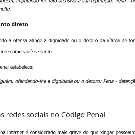
lguém, imputando-lhe fato ofensivo à sua reputação: Pena - det
ulta."
ento direto
ndo a ofensa atinge a dignidade ou o decoro da vítima de for
fere como você se sente.
enal estabelece:
alguém, ofendendo-lhe a dignidade ou o decoro: Pena - detenção
s redes sociais no Código Penal
na internet é considerado mais grave do que xingar pessoalme