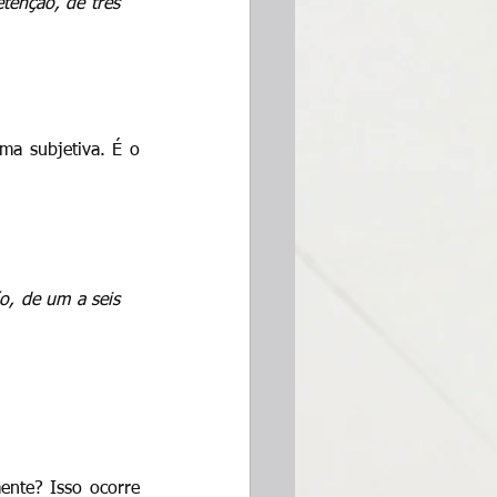
enção, de três 
ma subjetiva. É o 
, de um a seis 
nte? Isso ocorre 