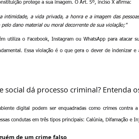
nstituição protege a sua imagem. O Art. 5º, inciso X afirma:
s a intimidade, a vida privada, a honra e a imagem das pessoas
o pelo dano material ou moral decorrente de sua violação;"
ém utiliza o Facebook, Instagram ou WhatsApp para atacar sua
ndamental. Essa violação é o que gera o dever de indenizar e a
 social dá processo criminal? Entenda os
biente digital podem ser enquadradas como crimes contra a
essas condutas em três tipos principais: Calúnia, Difamação e In
lguém de um crime falso