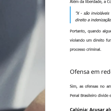
Além da liberdade, a Co
"X - são inviolávei
direito a indenizaçã
Portanto, quando algu
violando um direito fu
processo criminal.
Ofensa em rede
Sim, as ofensas no am
Penal Brasileiro divide 
Calúnia: Acusar a