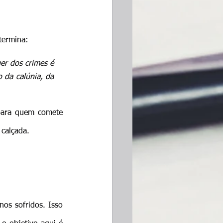
termina:
r dos crimes é 
 da calúnia, da 
 para quem comete 
 calçada.
os sofridos. Isso 