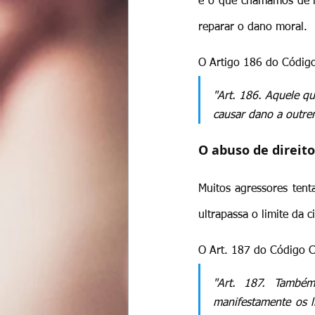
é o que chamamos de re
reparar o dano moral.
O Artigo 186 do Código
"Art. 186. Aquele qu
causar dano a outrem
O abuso de direito
Muitos agressores ten
ultrapassa o limite da c
O Art. 187 do Código Ci
"Art. 187. Também
manifestamente os l