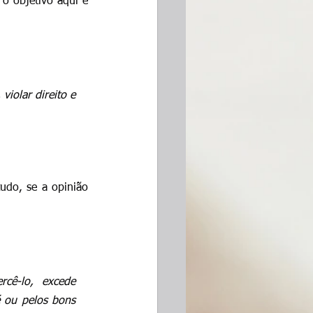
o objetivo aqui é 
iolar direito e 
do, se a opinião 
cê-lo, excede 
 ou pelos bons 