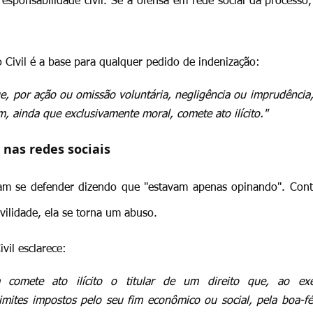
sponsabilidade civil. Se a ofensa em rede social dá processo, 
 Civil é a base para qualquer pedido de indenização:
e, por ação ou omissão voluntária, negligência ou imprudência, v
, ainda que exclusivamente moral, comete ato ilícito."
 nas redes sociais
tam se defender dizendo que "estavam apenas opinando". Contu
ivilidade, ela se torna um abuso.
vil esclarece:
 comete ato ilícito o titular de um direito que, ao exer
imites impostos pelo seu fim econômico ou social, pela boa-fé