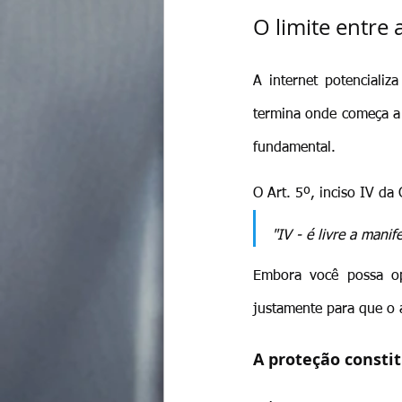
O limite entre
A internet potencializ
termina onde começa a d
fundamental.
O Art. 5º, inciso IV da 
"IV - é livre a man
Embora você possa opi
justamente para que o a
A proteção consti