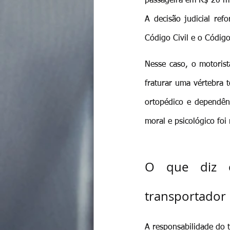
passageira em R$ 20 mi
A decisão judicial ref
Código Civil e o Códig
Nesse caso, o motorist
fraturar uma vértebra 
ortopédico e dependênc
moral e psicológico foi
O que diz o
transportador
A responsabilidade do t