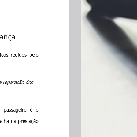
rança
ços regidos pelo 
 reparação dos 
, e o passageiro é o 
alha na prestação 