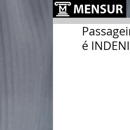
Passagei
é INDEN