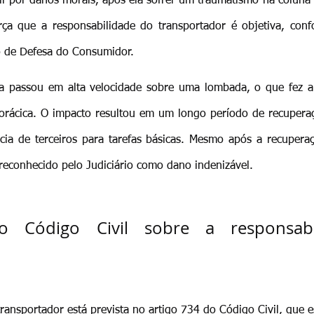
l por danos morais, após ela sofrer um traumatismo na coluna 
orça que a responsabilidade do transportador é objetiva, con
o de Defesa do Consumidor.
a passou em alta velocidade sobre uma lombada, o que fez a p
torácica. O impacto resultou em um longo período de recuperaç
ia de terceiros para tarefas básicas. Mesmo após a recuperaçã
 reconhecido pelo Judiciário como dano indenizável.
 Código Civil sobre a responsabi
ransportador está prevista no artigo 734 do Código Civil, que e