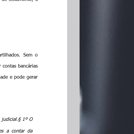
tilhados. Sem o 
contas bancárias 
dade e pode gerar 
judicial.§ 1º O 
es a contar da 