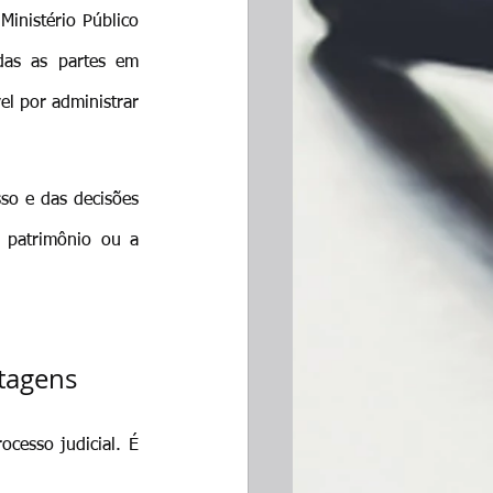
inistério Público 
as as partes em 
l por administrar 
o e das decisões 
 patrimônio ou a 
ntagens
cesso judicial. É 