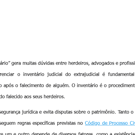
ário” gera muitas dúvidas entre herdeiros, advogados e profiss
erenciar o inventário judicial do extrajudicial é fundamenta
após o falecimento de alguém. O inventário é o procedimento 
 do falecido aos seus herdeiros.
egurança jurídica e evita disputas sobre o patrimônio. Tanto o i
 seguem regras específicas previstas no 
Código de Processo Civ
tre um e outro depende de diversos fatores, como a existência