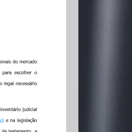
ionais do mercado 
l para escolher o 
legal necessário 
nventário judicial 
il
 e na legislação 
 de testamento, a 