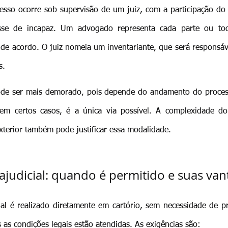
cesso ocorre sob supervisão de um juiz, com a participação do M
sse de incapaz. Um advogado representa cada parte ou tod
de acordo. O juiz nomeia um inventariante, que será responsáve
s.
pode ser mais demorado, pois depende do andamento do process
 em certos casos, é a única via possível. A complexidade do
xterior também pode justificar essa modalidade.
rajudicial: quando é permitido e suas va
ial é realizado diretamente em cartório, sem necessidade de pro
as condições legais estão atendidas. As exigências são: