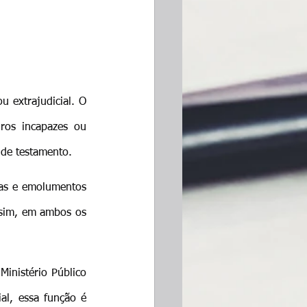
u extrajudicial. O 
iros incapazes ou 
a de testamento.
tas e emolumentos 
ssim, em ambos os 
Ministério Público 
al, essa função é 