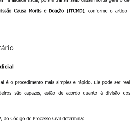
m finalidade fiscal, pois a transmissão causa mortis gera o d
missão Causa Mortis e Doação (ITCMD)
, conforme o artigo 1
tário
dicial
cial é o procedimento mais simples e rápido. Ele pode ser real
eiros são capazes, estão de acordo quanto à divisão do
º, do Código de Processo Civil determina: