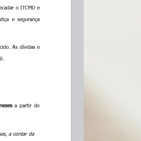
rrecadar o ITCMD e 
tiça e segurança 
ido. As dívidas e 
l.
meses
 a partir do 
es, a contar da 