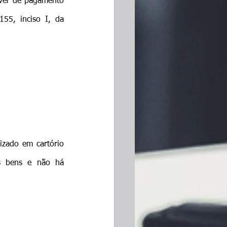
ever de pagamento 
55, inciso I, da 
izado em cartório 
s bens e não há 