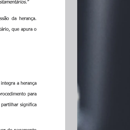
stamentários.”
ssão da herança. 
ário, que apura o 
integra a herança 
procedimento para 
 os bens, enquanto partilhar significa 