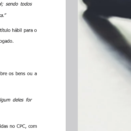
l; sendo todos 
a.”
ítulo hábil para o 
vogado.
obre os bens ou a 
lgum deles for 
cidas no CPC, com 