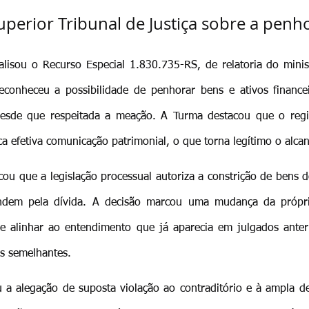
uperior Tribunal de Justiça sobre a penh
isou o Recurso Especial 1.830.735-RS, de relatoria do minist
 reconheceu a possibilidade de penhorar bens e ativos financ
desde que respeitada a meação. A Turma destacou que o reg
ca efetiva comunicação patrimonial, o que torna legítimo o alca
icou que a legislação processual autoriza a constrição de bens 
ndem pela dívida. A decisão marcou uma mudança da própri
e alinhar ao entendimento que já aparecia em julgados anteri
s semelhantes.
a alegação de suposta violação ao contraditório e à ampla de