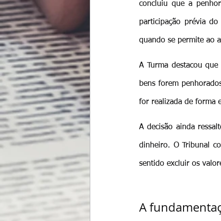
concluiu que a penhora
participação prévia do
quando se permite ao a
A Turma destacou que 
bens forem penhorados
for realizada de forma e
A decisão ainda ressal
dinheiro. O Tribunal c
sentido excluir os val
A fundamentaçã