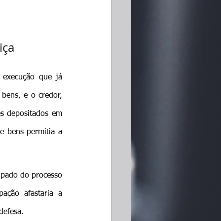
iça
 execução que já 
ens, e o credor, 
es depositados em 
 bens permitia a 
ipado do processo 
ção afastaria a 
defesa.