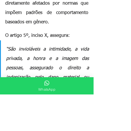
diretamente afetados por normas que 
impõem padrões de comportamento 
baseados em gênero.
O artigo 5º, inciso X, assegura:
“São invioláveis a intimidade, a vida 
privada, a honra e a imagem das 
pessoas, assegurado o direito a 
indenização pelo dano material ou 
moral decorrente de sua violação.”
WhatsApp
Ao obrigar cidadãos a se adequar a 
categorias binárias e negar-lhes o 
direito de usar banheiros 
compartilháveis, a lei municipal 
invadiu 